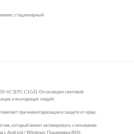
ование
,
стационарный
00-6C (EPC C1G2). Он оснащен световой
дящих и выходящих людей.
омогает при инвентаризации и защите от краж.
чик, который может активировать считывание
 с Android / Windows. Поддержка RSSI,