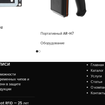
NI
Портативный AR-H7
Оборудование
ПИСИ
Главная
Каталог
зможности
Услуги
ременных чипов и
Статьи
енн в защите
О компа
дукции
Контакт
ot RFID — 25 лет