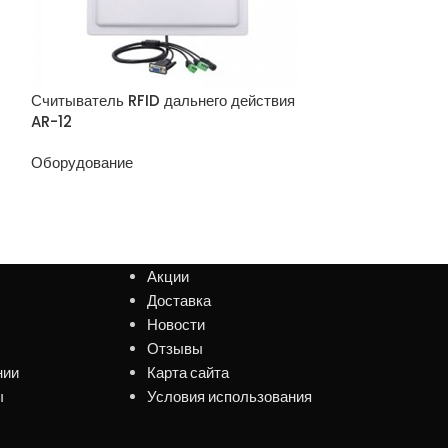
Считыватель RFID дальнего действия
Считыватель RF
AR-12
AR-9
Оборудование
Оборудование
Акции
Доставка
Новости
Отзывы
нии
Карта сайта
ы
Условия использования