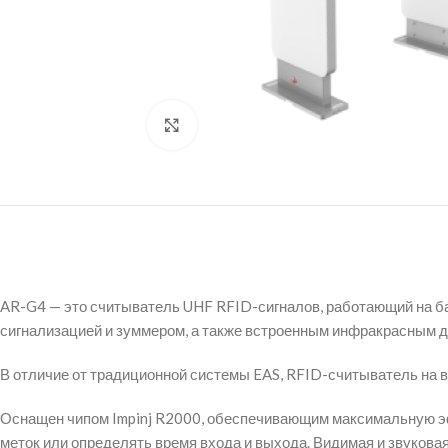
Нажмите, чтобы увеличить
AR-G4 — это считыватель UHF RFID-сигналов, работающий на б
сигнализацией и зуммером, а также встроенным инфракрасным д
В отличие от традиционной системы EAS, RFID-считыватель на в
Оснащен чипом Impinj R2000, обеспечивающим максимальную эф
меток или определять время входа и выхода. Видимая и звукова