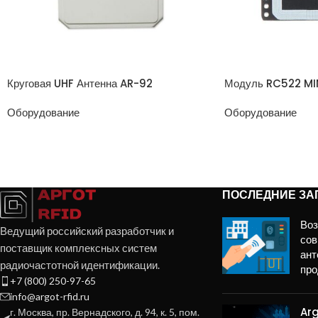
Круговая UHF Антенна AR-92
Модуль RC522 MI
Оборудование
Оборудование
ПОСЛЕДНИЕ ЗА
Во
Ведущий российский разработчик и
сов
поставщик комплексных систем
ант
радиочастотной идентификации.
про
+7 (800) 250-97-65
info@argot-rfid.ru
Arg
г. Москва, пр. Вернадского, д. 94, к. 5, пом.