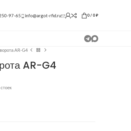
 250-97-65
info@argot-rfid.ru
0
/
0
₽
ворота AR-G4
рота AR-G4
 стоек