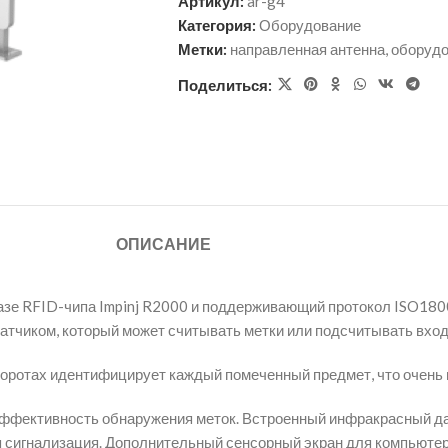
Артикул:
ar-g4
Категория:
Оборудование
Метки:
направленная антенна
,
оборуд
Поделиться:
ОПИСАНИЕ
азе RFID-чипа Impinj R2000 и поддерживающий протокол ISO180
атчиком, который может считывать метки или подсчитывать вхо
оротах идентифицирует каждый помеченный предмет, что очень п
фективность обнаружения меток. Встроенный инфракрасный дат
я сигнализация. Дополнительный сенсорный экран для компьютера