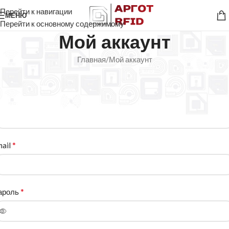
Перейти к навигации
МЕНЮ
Перейти к основному содержимому
Мой аккаунт
Главная
Мой аккаунт
егистрация
*
мя пользователя
*
mail
*
ароль