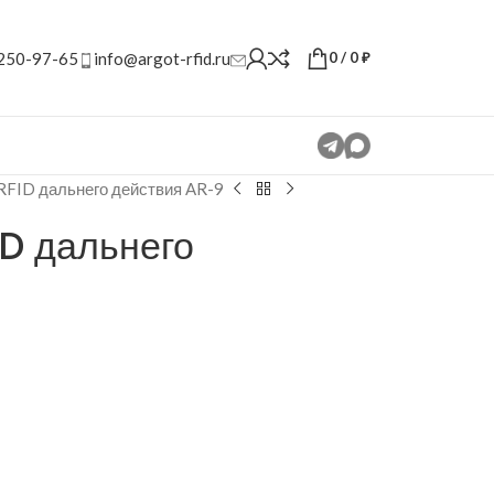
 250-97-65
info@argot-rfid.ru
0
/
0
₽
RFID дальнего действия AR-9
D дальнего