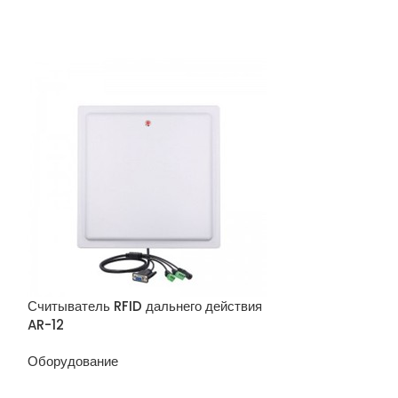
Считыватель U
Считыватель RFID дальнего действия
AR-12
Оборудование
Оборудование