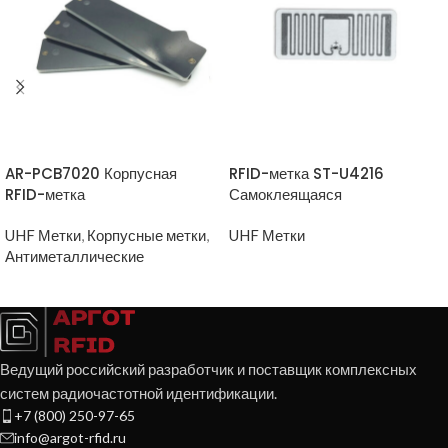
ПРОСМОТР ТОВАРА
ПРОСМОТР ТОВАРА
AR-PCB7020 Корпусная
RFID-метка ST-U4216
RFID-метка
Самоклеящаяся
UHF Метки
,
Корпусные метки
,
UHF Метки
Антиметаллические
Ведущий российский разработчик и поставщик комплексных
систем радиочастотной идентификации.
+7 (800) 250-97-65
info@argot-rfid.ru