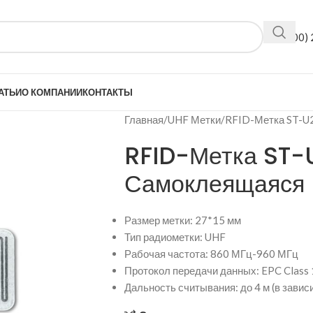
+7(800)
АТЬИ
О КОМПАНИИ
КОНТАКТЫ
Главная
UHF Метки
RFID-Метка ST-U
RFID-Метка ST-
Самоклеящаяся
Размер метки: 27*15 мм
Тип радиометки: UHF
Рабочая частота: 860 МГц-960 МГц
Протокол передачи данных: EPC Class 
Дальность считывания: до 4 м (в завис