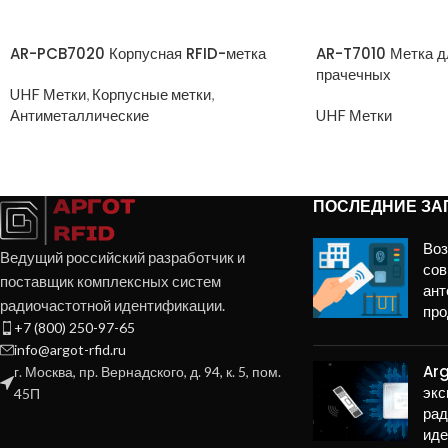
AR-PCB7020 Корпусная RFID-метка
AR-T7010 Метка д
прачечных
UHF Метки
,
Корпусные метки
,
Антиметаллические
UHF Метки
ПОСЛЕДНИЕ ЗА
Во
Ведущий российский разработчик и
сов
поставщик комплексных систем
ант
радиочастотной идентификации.
про
+7 (800) 250-97-65
info@argot-rfid.ru
Arg
г. Москва, пр. Вернадского, д. 94, к. 5, пом.
экс
45П
рад
иде