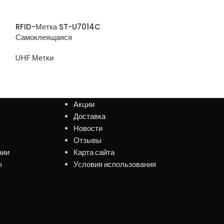
RFID-Метка ST
Самоклеящаяс
RFID-Метка ST-U7014C
Самоклеящаяся
UHF Метки
UHF Метки
Акции
Доставка
Новости
Отзывы
нии
Карта сайта
ы
Условия использования