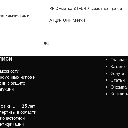
RFID-метка ST-U47 самоклеящаяся
ля химчисток и
Акции
,
UHF Метки
ПИСИ
Главная
Каталог
зможности
Услуги
ременных чипов и
Статьи
енн в защите
О компа
дукции
Контакт
ot RFID — 25 лет
пертизы в области
иочастотной
нтификации